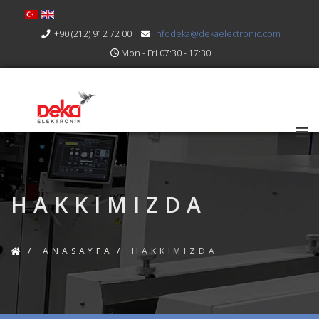
+90 (212) 912 72 00
infodeka@dekaelectronic.com
Mon - Fri 07:30 - 17:30
HAKKIMIZDA
ANASAYFA
HAKKIMIZDA